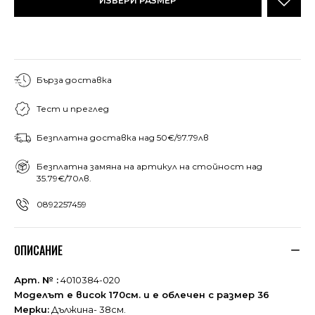
ИЗБЕРИ РАЗМЕР
Бърза доставка
Тест и преглед
Безплатна доставка над 50€/97.79лв
Безплатна замяна на артикул на стойност над
35.79€/70лв.
0892257459
ОПИСАНИЕ
Арт. № :
4010384-020
Моделът е висок 170см. и е облечен с размер 36
Мерки:
Дължина- 38см.