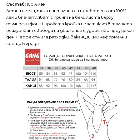
Състав:
100% лен
Летни и леки, тези панталони са изработени от 100%
лен и впечатляват с принт на бели листа върху
тъмносин фон. Широката кройка и ластикът в талията
осигуряват свобода на движение и удобство през целия
ден. Перфектни за разходки, ваканции или неформални
срещи в града.