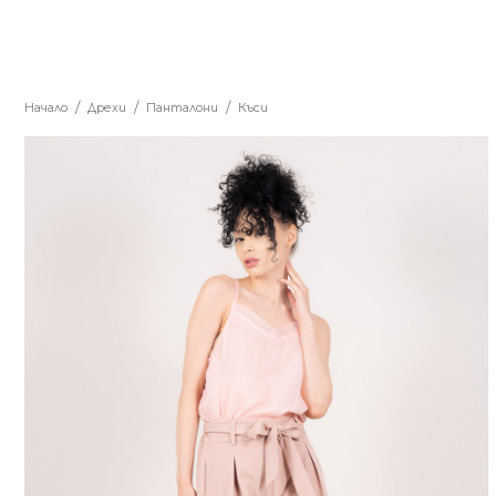
Начало
Дрехи
Панталони
Къси