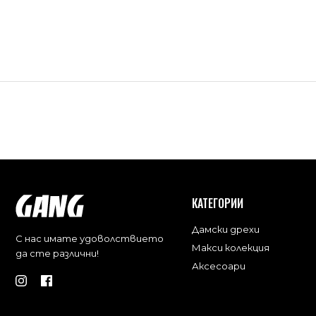
КАТЕГОРИИ
Дамски дрехи
С нас имате удоволствието
Макси колекция
да сте различни!
Аксесоари