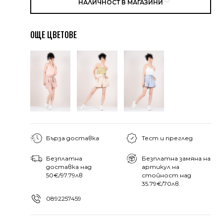
НАЛИЧНОСТ В МАГАЗИНИ
ОЩЕ ЦВЕТОВЕ
Бърза доставка
Тест и преглед
Безплатна
Безплатна замяна на
доставка над
артикул на
50€/97.79лв
стойност над
35.79€/70лв.
0892257459