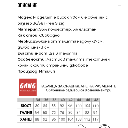
ОПИСАНИЕ
Модел:
Моделът е висок 170см и е облечен с
размер 36/38 (Free Size)
Материя:
95% полиестер, 5% еластан
Как стои:
Свободно
Мерки:
Дължина от талията надолу -37см,
дълбочина- 31см.
Еластичност:
Да в талията
Особености:
Ластик в талията, текстилен
колан, скрити странични джобове
Произход:
Италия