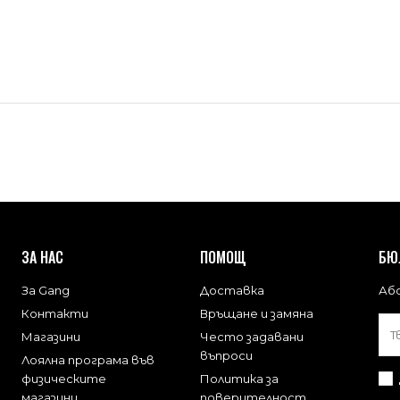
ЗА НАС
ПОМОЩ
БЮ
За Gang
Доставка
Або
Контакти
Връщане и замяна
Магазини
Често задавани
въпроси
Лоялна програма във
физическите
Политика за
магазини
поверителност