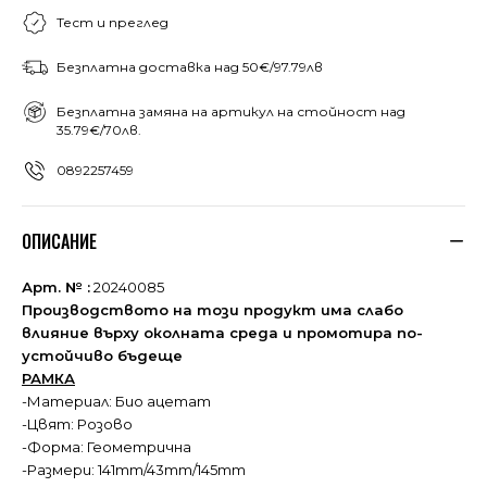
Тест и преглед
Безплатна доставка над 50€/97.79лв
Безплатна замяна на артикул на стойност над
35.79€/70лв.
0892257459
ОПИСАНИЕ
Арт. № :
20240085
Производството на този продукт има слабо
влияние върху околната среда и промотира по-
устойчиво бъдеще
РАМКА
-Материал: Био ацетат
-Цвят: Розово
-Форма: Геометрична
-Размери: 141mm/43mm/145mm