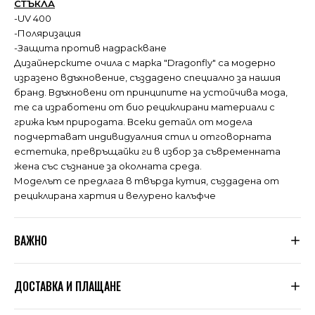
СТЪКЛА
-UV 400
-Поляризация
-Защита против надраскване
Дизайнерските очила с марка "Dragonfly" са модерно
изразено вдъхновение, създадено специално за нашия
бранд. Вдъхновени от принципите на устойчива мода,
те са изработени от био рециклирани материали с
грижа към природата. Всеки детайл от модела
подчертават индивидуалния стил и отговорната
естетика, превръщайки ги в избор за съвременната
жена със съзнание за околната среда.
Моделът се предлага в твърда кутия, създадена от
рециклирана хартия и велурено калъфче
ВАЖНО
Тъй като не сме производители, а вносители, ние
ДОСТАВКА И ПЛАЩАНЕ
подлагаме всяка дреха, която пристига при нас, на
няколко щателни проверки за качество. Дрехите се
оразмеряват допълнително по таблицата, която сме