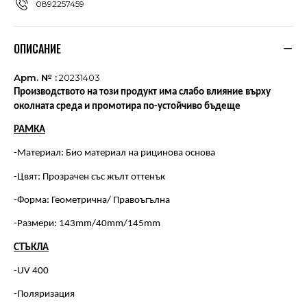
0892257459
ОПИСАНИЕ
Арт. № :
20231403
Производството на този продукт има слабо влияние върху
околната среда и промотира по-устойчиво бъдеще
РАМКА
-Материал: Био материал на рицинова основа
-Цвят: Прозрачен със жълт оттенък
-Форма: Геометрична/ Правоъгълна
-Размери: 143mm/40mm/145mm
СТЪКЛА
-UV 400
-Поляризация