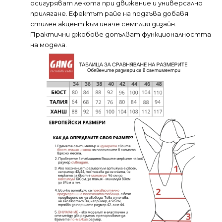
осигуряват лекота при движение и универсално
прилягане. Ефектът райе на подгъва добавя
стилен акцент към иначе семплия дизайн.
Практични джобове допълват функционалността
на модела.