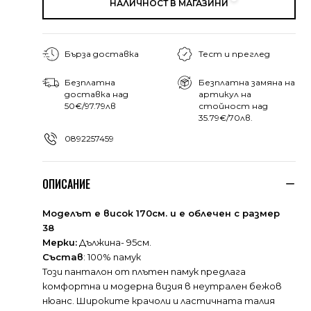
НАЛИЧНОСТ В МАГАЗИНИ
Бърза доставка
Тест и преглед
Безплатна
Безплатна замяна на
доставка над
артикул на
50€/97.79лв
стойност над
35.79€/70лв.
0892257459
ОПИСАНИЕ
Моделът е висок 170см. и е облечен с размер
38
Мерки:
Дължина- 95см.
Състав
: 100% памук
Този панталон от плътен памук предлага
комфортна и модерна визия в неутрален бежов
нюанс. Широките крачоли и ластичната талия