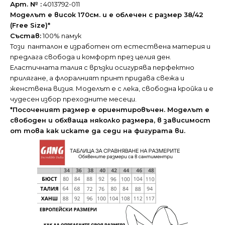
Арт. № :
4013792-011
Моделът е висок 170см. и е облечен с размер 38/42
(Free Size)*
Състав:
100% памук
Този панталон е изработен от естественa материя и
предлага свобода и комфорт през целия ден.
Еластичната талия с връзки осигурява перфектно
прилягане, а флоралният принт придава свежа и
женствена визия. Моделът е с лека, свободна кройка и е
чудесен избор преходните месеци.
*Посоченият размер е ориентировъчен. Моделът е
свободен и обхваща няколко размера, в зависимост
от това как искате да седи на фигурата ви.