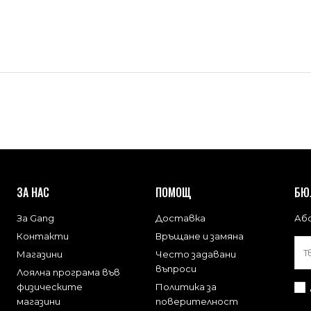
ЗА НАС
ПОМОЩ
БЮ
За Gang
Доставка
Або
Контакти
Връщане и замяна
Магазини
Често задавани
въпроси
Лоялна програма във
физическите
Политика за
магазини
поверителност