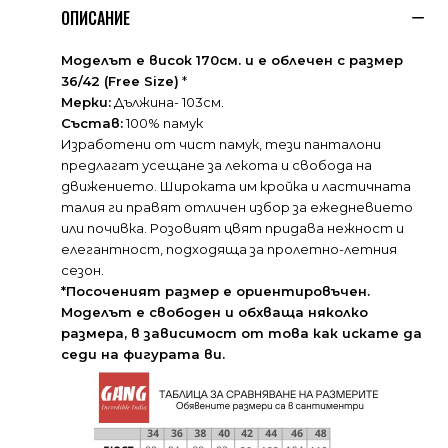
ОПИСАНИЕ
Моделът е висок 170см. и е облечен с размер
36/42 (Free Size)
*
Мерки:
Дължина- 103см.
Състав:
100% памук
Изработени от чист памук, тези панталони
предлагат усещане за лекота и свобода на
движението. Широката им кройка и ластичната
талия ги правят отличен избор за ежедневието
или почивка. Розовият цвят придава нежност и
елегантност, подходяща за пролетно-летния
сезон.
*Посоченият размер е ориентировъчен.
Моделът е свободен и обхваща няколко
размера, в зависимост от това как искате да
седи на фигурата ви.