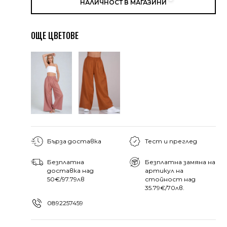
НАЛИЧНОСТ В МАГАЗИНИ
ОЩЕ ЦВЕТОВЕ
Бърза доставка
Тест и преглед
Безплатна
Безплатна замяна на
доставка над
артикул на
50€/97.79лв
стойност над
35.79€/70лв.
0892257459