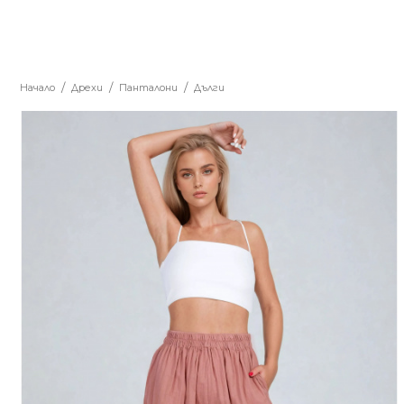
Начало
Дрехи
Панталони
Дълги