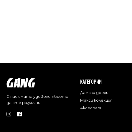
КАТЕГОРИИ
Дамски дрехи
С нас имате удоволствието
Макси колекция
да сте различни!
Аксесоари