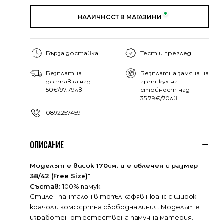
НАЛИЧНОСТ В МАГАЗИНИ
Бърза доставка
Тест и преглед
Безплатна
Безплатна замяна на
доставка над
артикул на
50€/97.79лв
стойност над
35.79€/70лв.
0892257459
ОПИСАНИЕ
Моделът е висок 170см. и е облечен с размер
38/42 (Free Size)*
Състав:
100% памук
Стилен панталон в топъл кафяв нюанс с широк
крачол и комфортна свободна линия. Моделът е
изработен от естественa памучна материя,