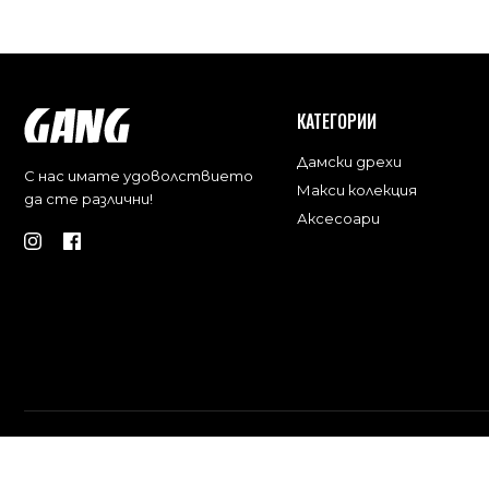
КАТЕГОРИИ
Дамски дрехи
С нас имате удоволствието
Макси колекция
да сте различни!
Аксесоари
© 2013-2025 Gang Incredible India