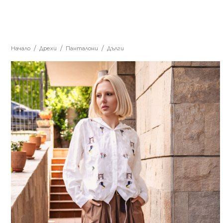
Начало
Дрехи
Панталони
Дълги