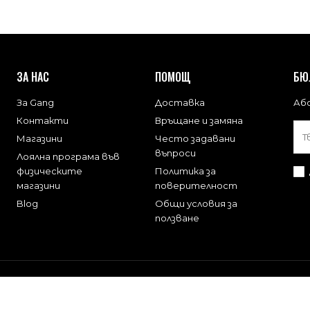
ЗА НАС
ПОМОЩ
БЮ
За Gang
Доставка
Або
Контакти
Връщане и замяна
Магазини
Често задавани
въпроси
Лоялна програма във
физическите
Политика за
магазини
поверителност
Blog
Общи условия за
ползване