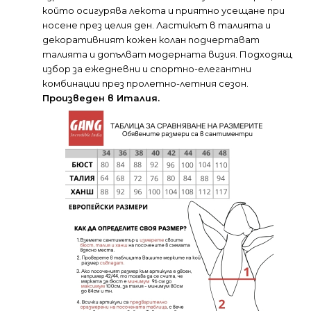
който осигурява лекота и приятно усещане при
носене през целия ден. Ластикът в талията и
декоративният кожен колан подчертават
талията и допълват модерната визия. Подходящ
избор за ежедневни и спортно-елегантни
комбинации през пролетно-летния сезон.
Произведен в Италия.