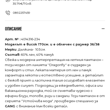
35.79€/70лв.
0892257459
ОПИСАНИЕ
Арт. № :
4014316-234
Моделът е висок 170см. и е облечен с размер 36/38
Мерки
: Дължина- 103см.
Състав:
60% лен, 40% памук
Свежа и модерна интерпретация на летния панталон –
този модел от линията ''Dragonfly'' е създаден за
комфорт и стил. Леката материя от лен и памук
гарантира лекота и естествено усещане, а детайлът
с бежов принт и ластична талия осигуряват елегантен
и удобен силует. Подходящ за ежедневието, офиса или
ваканционна разходка, той се съчетава чудесно с
ефирни блузи, топове, ризи и сандали. Този панталон е от
серията ''Устойчива мода" ,произведен специално за
GANG
с внимание към всеки детайл.