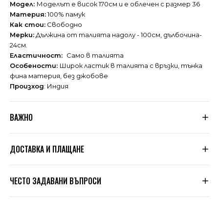
Модел:
Моделът е висок 170см и е облечен с размер 36
Материя:
100% памук
Как стои:
Свободно
Мерки:
Дължина от талията надолу - 100см, дълбочина-
24см.
Еластичност:
Само в талията
Особености:
Широк ластик в талията с връзки, тънка
фина материя, без джобове
Произход
: Индия
ВАЖНО
Тъй като не сме производители, а вносители, ние
ДОСТАВКА И ПЛАЩАНЕ
подлагаме всяка дреха, която пристига при нас, на
няколко щателни проверки за качество. Дрехите се
оразмеряват допълнително по таблицата, която сме
Знаем, че цената на доставката в много магазини е
посочили в сайта. Обувки
ЧЕСТО ЗАДАВАНИ ВЪПРОСИ
Dragonfly
са собствено
висока. Ние сме гъвкави. При нас Вие избирате сама
производство.
колко да платите според вида услуга и стойността на
поръчката.
1. Как да поръчам?
ПРЕПОРЪЧИТЕЛНИ ИНСТРУКЦИИ ЗА ПОДДРЪЖКА И
Можете да поръчате по два начина – директно от