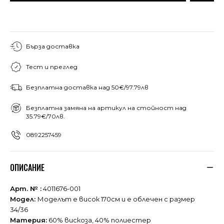
Бърза доставка
Тест и преглед
Безплатна доставка над 50€/97.79лв
Безплатна замяна на артикул на стойност над
35.79€/70лв.
0892257459
ОПИСАНИЕ
Арт. № :
4011676-001
Модел:
Моделът е висок 170см и е облечен с размер
34/36
Материя:
60% вискоза, 40% полиестер