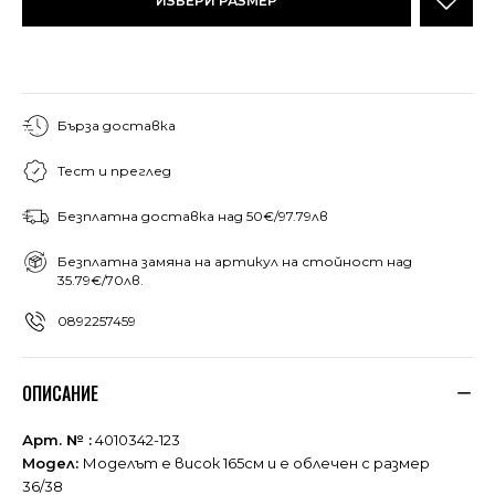
ИЗБЕРИ РАЗМЕР
Бърза доставка
Тест и преглед
Безплатна доставка над 50€/97.79лв
Безплатна замяна на артикул на стойност над
35.79€/70лв.
0892257459
ОПИСАНИЕ
Арт. № :
4010342-123
Модел:
Моделът е висок 165см и е облечен с размер
36/38