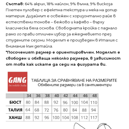
Състав:
64% акрил, 18% найлон, 9% вълна, 9% вискоза
Плетен пуловер с ефектна текстура и мека на допир
материя. Дизайнът е освежен с хоризонтално райе в
естествени тонове – бежово и кафяво – върху
класическа бяла основа. Свободната кройка с паднало
рамо го прави отличен избор за ежедневието през
студените сезони. Моделът е произведен в Италия с
внимание към детайла.
*Посоченият размер е ориентировъчен. Моделът е
свободен и обхваща няколко размера, в зависимост
от това как искате да седи на фигурата ви.