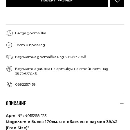
ИЗБЕРИ РАЗМЕР
Бърза доставка
Тест и преглед
Безплатна доставка над 50€/97.79лв
Безплатна замяна на артикул на стойност над
35.79€/70лв.
0892257459
ОПИСАНИЕ
Арт. № :
4015258-123
Моделът е висок 170см. и е облечен с размер 38/42
(Free Size)*