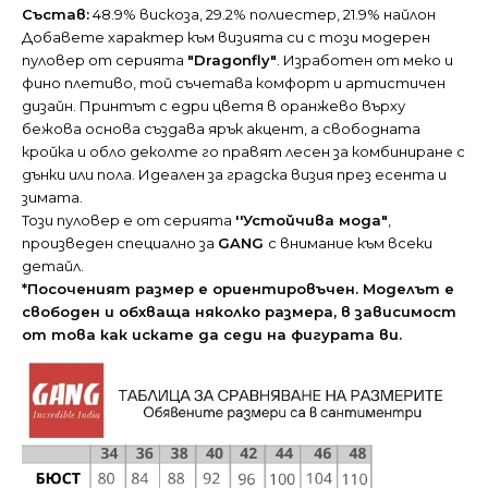
Състав:
48.9% вискоза, 29.2% полиестер, 21.9% найлон
Добавете характер към визията си с този модерен
пуловер от серията
"Dragonfly"
. Изработен от меко и
фино плетиво, той съчетава комфорт и артистичен
дизайн. Принтът с едри цветя в оранжево върху
бежова основа създава ярък акцент, а свободната
кройка и обло деколте го правят лесен за комбиниране с
дънки или пола. Идеален за градска визия през есента и
зимата.
Този пуловер е от серията
''Устойчива мода"
,
произведен специално за
GANG
с внимание към всеки
детайл.
*Посоченият размер е ориентировъчен. Моделът е
свободен и обхваща няколко размера, в зависимост
от това как искате да седи на фигурата ви.