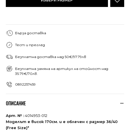
ИЗБЕРИ РАЗМЕР
Бърза доставка
Тест и преглед
Безплатна доставка над 50€/97.79лв
Безплатна замяна на артикул на стойност над
35.79€/70лв.
0892257459
ОПИСАНИЕ
Арт. № :
4014953-012
Моделът е висок 170см. и е облечен с размер 36/40
(Free Size)*