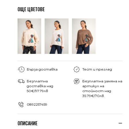
ОЩЕ ЦВЕТОВЕ
Бърза доставка
Тест и преглед
Безплатна
Безплатна замяна на
доставка над
артикул на
50€/97.79лв
стойност над
35.79€/70лв.
0892257459
ОПИСАНИЕ