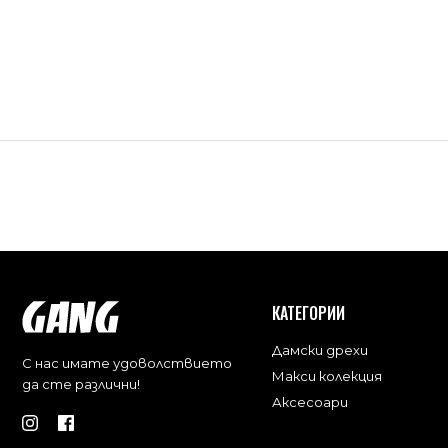
КАТЕГОРИИ
Дамски дрехи
С нас имате удоволствието
Макси колекция
да сте различни!
Аксесоари