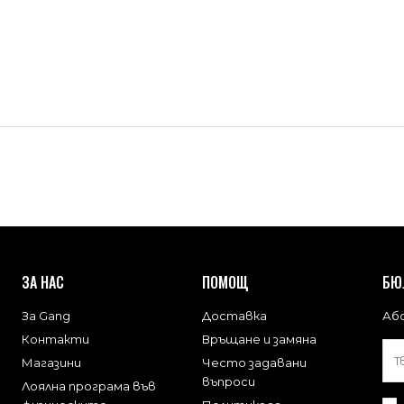
ЗА НАС
ПОМОЩ
БЮ
За Gang
Доставка
Або
Контакти
Връщане и замяна
Магазини
Често задавани
въпроси
Лоялна програма във