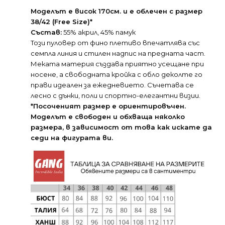
Моделът е висок 170см. и е облечен с размер
38/42 (Free Size)*
Състав:
55% акрил, 45% памук
Този пуловер от фино плетиво впечатлява със
семпла линия и стилен надпис на предната част.
Меката материя създава приятно усещане при
носене, а свободната кройка с обло деколте го
прави идеален за ежедневието. Съчетава се
лесно с дънки, поли и спортно-елегантни визии.
*Посоченият размер е ориентировъчен.
Моделът е свободен и обхваща няколко
размера, в зависимост от това как искате да
седи на фигурата ви.