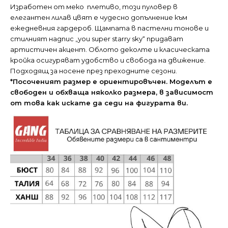
Изработен от меко плетиво, този пуловер в
елегантен лилав цвят е чудесно допълнение към
ежедневния гардероб. Щампата в пастелни тонове и
стилният надпис „you super starry sky“ придават
артистичен акцент. Облото деколте и класическата
кройка осигуряват удобство и свобода на движение.
Подходящ за носене през преходните сезони.
*Посоченият размер е ориентировъчен. Моделът е
свободен и обхваща няколко размера, в зависимост
от това как искате да седи на фигурата ви.