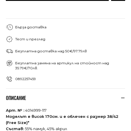
Бърза доставка
Тест и преглед
Безплатна доставка над 50€/97.79лв
Безплатна замяна на артикул на стойност над
35.79€/70лв.
0892257459
ОПИСАНИЕ
Арт. № :
4014999-117
Моделът е висок 170см. и е облечен с размер 38/42
(Free Size)*
Състав:
55% памук, 45% акрил