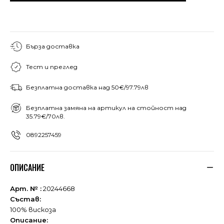
Бърза доставка
Тест и преглед
Безплатна доставка над 50€/97.79лв
Безплатна замяна на артикул на стойност над
35.79€/70лв.
0892257459
ОПИСАНИЕ
Арт. № :
20244668
Състав:
100% вискоза
Описание: