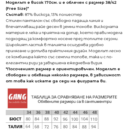
Моделът е висок 170см. и е облечен с размер 38/42
(Free Size)*
Състав:
87% вискоза, 13% полиестер
Стилен панталон със свободно падаща линия и
впечатляващ райе десен в земни тонове. Вискозната
материя е лека и приятна на допир, което прави модела
подходящ за комфортно носене през топлите сезони.
Широкият ластик в талията осигурява удобно
прилягане и допълва практичния дизайн. Моделът лесно
се комбинира както със семпли топове, така и с по-
елегантни ризи за завършена ежедневна визия.
*Посоченият размер е ориентировъчен. Моделът е
свободен и обхваща няколко размера, в зависимост
от това как искате да седи на фигурата ви.