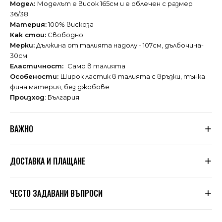
Модел:
Моделът е висок 165см и е облечен с размер
36/38
Материя:
100% вискоза
Как стои:
Свободно
Мерки:
Дължина от талията надолу - 107см, дълбочина-
30см.
Еластичност:
Само в талията
Особености:
Широк ластик в талията с връзки, тънка
фина материя, без джобове
Произход
: България
ВАЖНО
Тъй като не сме производители, а вносители, ние
ДОСТАВКА И ПЛАЩАНЕ
подлагаме всяка дреха, която пристига при нас, на
няколко щателни проверки за качество. Дрехите се
оразмеряват допълнително по таблицата, която сме
Знаем, че цената на доставката в много магазини е
посочили в сайта. Обувки
ЧЕСТО ЗАДАВАНИ ВЪПРОСИ
Dragonfly
са собствено
висока. Ние сме гъвкави. При нас Вие избирате сама
производство.
колко да платите според вида услуга и стойността на
поръчката.
1. Как да поръчам?