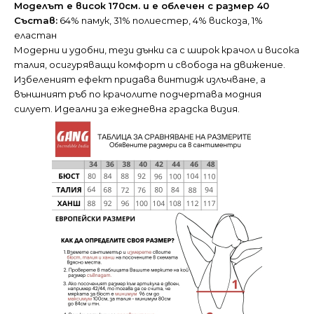
Моделът е висок 170см. и е облечен с размер 40
Състав:
64% памук, 31% полиестер, 4% вискоза, 1%
еластан
Модерни и удобни, тези дънки са с широк крачол и висока
талия, осигуряващи комфорт и свобода на движение.
Избеленият ефект придава винтидж излъчване, а
външният ръб по крачолите подчертава модния
силует. Идеални за ежедневна градска визия.