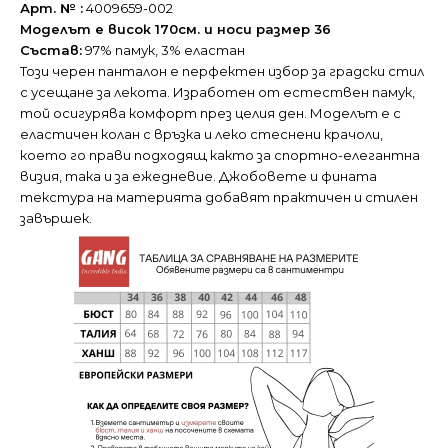
Арт. № :
4009659-002
Моделът е висок 170см. и носи размер 36
Състав:
97% памук, 3% еластан
Този черен панталон е перфектен избор за градски стил
с усещане за лекота. Изработен от естествен памук,
той осигурява комфорт през целия ден. Моделът е с
еластичен колан с връзка и леко стеснени крачоли,
което го прави подходящ както за спортно-елегантна
визия, така и за ежедневие. Джобовете и фината
текстура на материята добавят практичен и стилен
завършек.