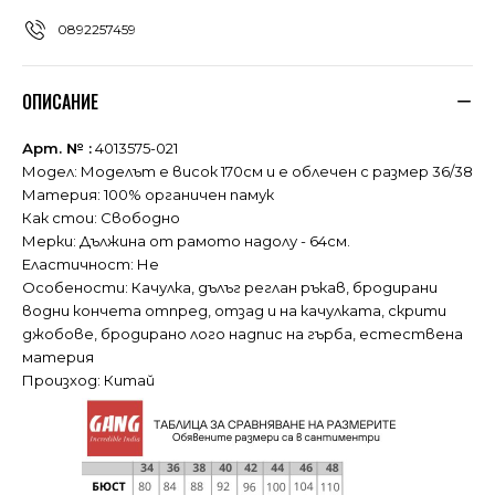
0892257459
ОПИСАНИЕ
Арт. № :
4013575-021
Модел: Моделът е висок 170см и е облечен с размер 36/38
Материя: 100% органичен памук
Как стои: Свободно
Мерки: Дължина от рамото надолу - 64см.
Еластичност: Не
Особености: Качулка, дълъг реглан ръкав, бродирани
водни кончета отпред, отзад и на качулката, скрити
джобове, бродирано лого надпис на гърба, естествена
материя
Произход: Китай