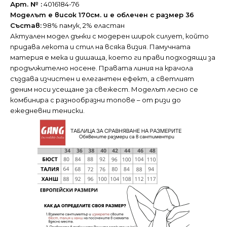
Арт. № :
4016184-76
Моделът е висок 170см. и е облечен с размер 36
Състав:
98% памук, 2% еластан
Актуален модел дънки с модерен широк силует, който
придава лекота и стил на всяка визия. Памучната
материя е мека и дишаща, което ги прави подходящи за
продължително носене. Правата линия на крачола
създава изчистен и елегантен ефект, а светлият
деним носи усещане за свежест. Моделът лесно се
комбинира с разнообразни топове – от ризи до
ежедневни тениски.