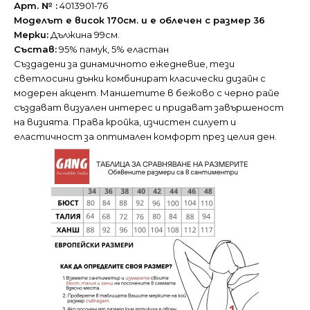
Арт. № :
4013901-76
Моделът е висок 170см. и е облечен с размер 36
Мерки:
Дължина 99см.
Състав:
95% памук, 5% еластан
Създадени за динамичното ежедневие, тези
светлосини дънки комбинират класически дизайн с
модерен акцент. Маншетите в бежово с черно райе
създават визуален интерес и придават завършеност
на визията. Права кройка, изчистен силует и
еластичност за оптимален комфорт през целия ден.