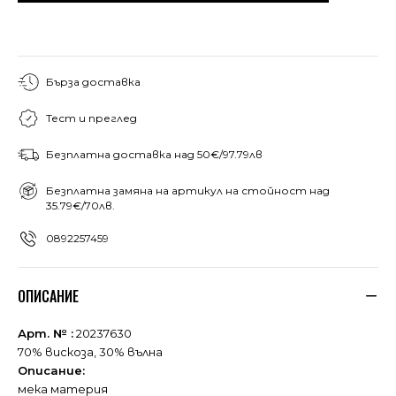
Бърза доставка
Тест и преглед
Безплатна доставка над 50€/97.79лв
Безплатна замяна на артикул на стойност над
35.79€/70лв.
0892257459
ОПИСАНИЕ
Арт. № :
20237630
70% вискоза, 30% вълна
Описание:
мека материя