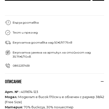
Бърза доставка
Тест и преглед
Безплатна доставка над 50€/97.79лв
Безплатна замяна на артикул на стойност над
35.79€/70лв.
0892257459
ОПИСАНИЕ
Арт. № :
4011674-123
Модел:
Моделът е висок 170см и е облечен с размер 38/42
(Free Size)
Материя:
70% вискоза, 30% полиестер