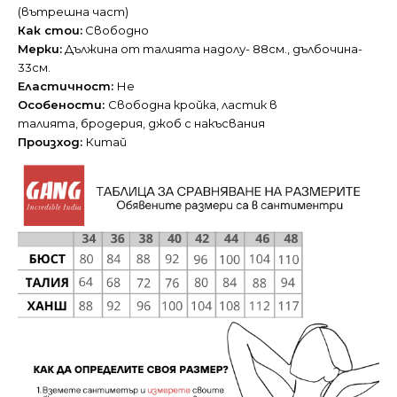
(вътрешна част)
Как стои:
Свободно
Мерки:
Дължина от талията надолу- 88см., дълбочина-
33см.
Еластичност:
Не
Особености:
Свободна кройка, ластик в
талията, бродерия, джоб с накъсвания
Произход:
Китай