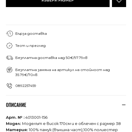
ИЗБЕРИ РАЗМЕР
Бърза доставка
Тест и преглед
Безплатна доставка над 50€/97.79лв
Безплатна замяна на артикул на стойност над
35.79€/70лв.
0892257459
ОПИСАНИЕ
Арт. № :
4013001-156
Модел:
Моделът е висок 170см и е облечен с размер 38
Материя:
100% памук (външна част),100% полиестер