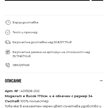
Бърза доставка
Тест и преглед
Безплатна доставка над 50€/97.79лв
Безплатна замяна на артикул на стойност над
35.79€/70лв.
0892257459
ОПИСАНИЕ
Арт. № :
4015128-002
Моделът е висок 170см. и е облечен с размер 34
Състав:
100% полиестер
Това яке в елегантен черен цвят съчетава удобство и