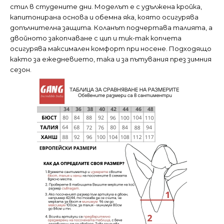
стил в студените дни. Моделът е с удължена кройка,
капитонирана основа и обемна яка, която осигурява
допълнителна защита. Коланът подчертава талията, а
двойното закопчаване с цип и тик-так копчета
осигурява максимален комфорт при носене. Подходящо
както за ежедневието, така и за пътувания през зимния
сезон.