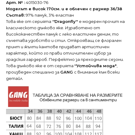
Арт. № :
4015030-76
Моделът е висок 170см. и е облечен с размер 36/38
Състав:
97% памук, 3% еластан
Това яке от серията
''Dragonfly''
е модерен прочит на
класическото дънково яке. Изработено от
висококачествен памук с леко еластичен деним, то
съчетава удобство и стил. Открояващ се флорален
принт и жълти кантове придават артистичен
характер, който го прави отличителен избор за
градския гардероб. Перфектно за преходните сезони.
Това дънково яке е от серията
''Устойчива мода"
,
произведен специално за
GANG
с внимание към всеки
детайл.