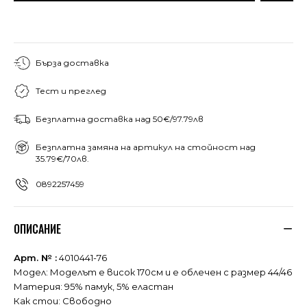
Бърза доставка
Тест и преглед
Безплатна доставка над 50€/97.79лв
Безплатна замяна на артикул на стойност над
35.79€/70лв.
0892257459
ОПИСАНИЕ
Арт. № :
4010441-76
Модел: Моделът е висок 170см и е облечен с размер 44/46
Материя: 95% памук, 5% еластан
Как стои: Свободно