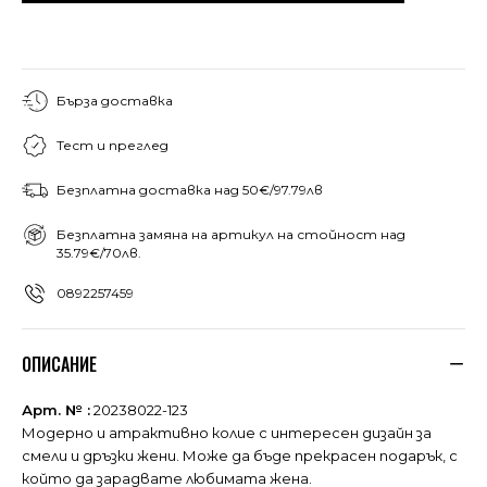
Бърза доставка
Тест и преглед
Безплатна доставка над 50€/97.79лв
Безплатна замяна на артикул на стойност над
35.79€/70лв.
0892257459
ОПИСАНИЕ
Арт. № :
20238022-123
Модерно и атрактивно колие с интересен дизайн за
смели и дръзки жени. Може да бъде прекрасен подарък, с
който да зарадвате любимата жена.