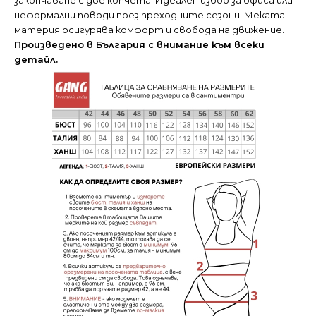
закопчаване с две копчета. Идеален избор за офиса или
неформални поводи през преходните сезони. Меката
материя осигурява комфорт и свобода на движение.
Произведено в България с внимание към всеки
детайл.