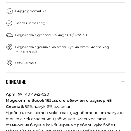
Бърза доставка
Тест и преглед
Безплатна доставка над 50€/97.79лв
Безплатна замяна на артикул на стойност над
35.79€/70лв.
0892257459
ОПИСАНИЕ
Арт. № :
4014942-020
Моделът е висок 165см. и е облечен с размер 48
Състав:
95% памук, 5% еластан
Удобно и елегантно макси сако, изработено от памучно
трико с лек еластичен завършек. Класическата
тъмносиня визия е комбинирана с ревери, джобове и