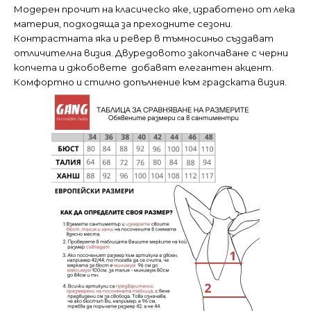
Модерен прочит на класическо яке, изработено от лека
материя, подходяща за преходните сезони.
Контрастната яка и ревер в тъмносиньо създават
отличителна визия. Двуредовото закопчаване с черни
копчета и джобовете добавят елегантен акцент.
Комфортно и стилно допълнение към градската визия.