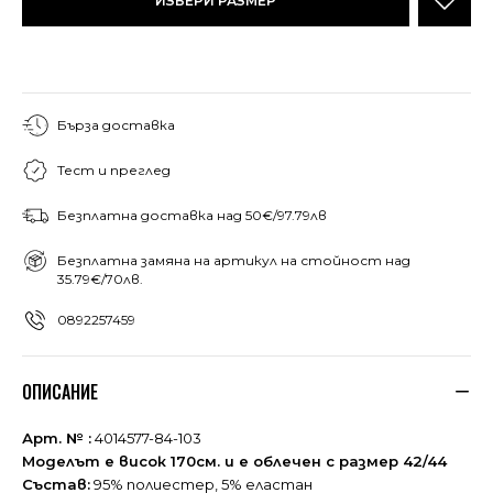
ИЗБЕРИ РАЗМЕР
Бърза доставка
Тест и преглед
Безплатна доставка над 50€/97.79лв
Безплатна замяна на артикул на стойност над
35.79€/70лв.
0892257459
ОПИСАНИЕ
Арт. № :
4014577-84-103
Моделът е висок 170см. и е облечен с размер 42/44
Състав:
95% полиестер, 5% еластан