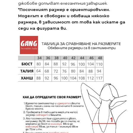
джобове допълват елегантния завършек.
*Посоченият размер е ориентировъчен.
Моделът е свободен и обхваща няколко
размера, в зависимост от това как искате да
седи на фигурата ви.