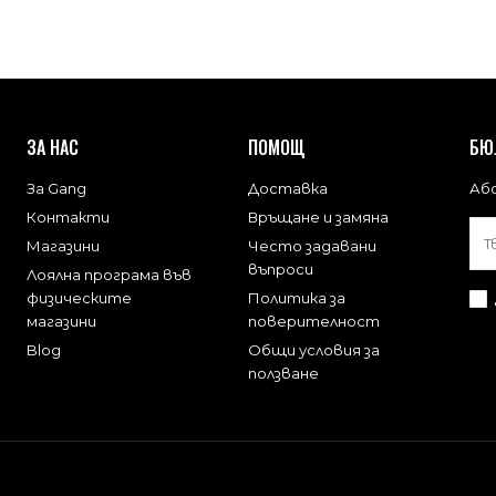
ЗА НАС
ПОМОЩ
БЮ
За Gang
Доставка
Або
Контакти
Връщане и замяна
Магазини
Често задавани
въпроси
Лоялна програма във
физическите
Политика за
магазини
поверителност
Blog
Общи условия за
ползване