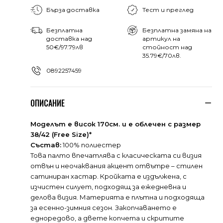
Бърза доставка
Тест и преглед
Безплатна
Безплатна замяна на
доставка над
артикул на
50€/97.79лв
стойност над
35.79€/70лв.
0892257459
ОПИСАНИЕ
Моделът е висок 170см. и е облечен с размер
38/42 (Free Size)*
Състав:
100% полиестер
Това палто впечатлява с класическата си визия
отвън и неочаквания акцент отвътре – стилен
сатиниран хастар. Кройката е издължена, с
изчистен силует, подходящ за ежедневна и
делова визия. Материята е плътна и подходяща
за есенно-зимния сезон. Закопчаването е
едноредово, а двете копчета и скритите