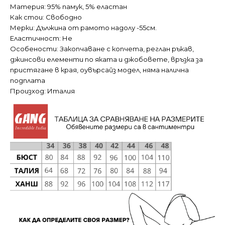
Материя: 95% памук, 5% еластан
Как стои: Свободно
Мерки: Дължина от рамото надолу -55см.
Еластичност: Не
Особености: Закопчаване с копчета, реглан ръкав,
джинсови елементи по яката и джобовете, връзка за
пристягане в края, оувърсайз модел, няма налична
подплата
Произход: Италия