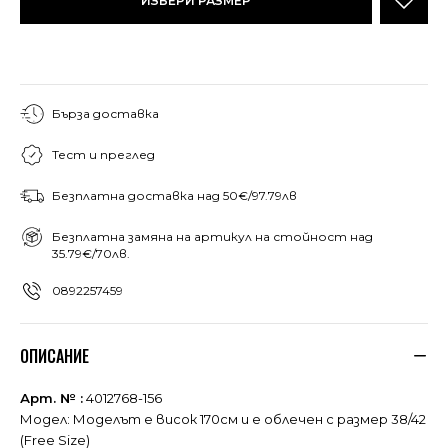
ИЗБЕРИ РАЗМЕР
Бърза доставка
Тест и преглед
Безплатна доставка над 50€/97.79лв
Безплатна замяна на артикул на стойност над
35.79€/70лв.
0892257459
ОПИСАНИЕ
Арт. № :
4012768-156
Модел: Моделът е висок 170см и е облечен с размер 38/42
(Free Size)