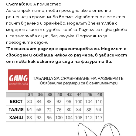
Състав:
100% полиестер
Леко и практично, това преходно яке е отлично
решение за променливо време. Изработено с ефектен
принт в зелено и оранжево, моделът впечатлява с
модерен акцент и удобна кройка. Разполага с два джоба
и се закопчава с цип, без качулка. Подходящо за
преходните сезони.
*Посоченият размер е ориентировъчен. Моделът е
свободен и обхваща няколко размера, в зависимост
от това как искате да седи на фигурата ви.