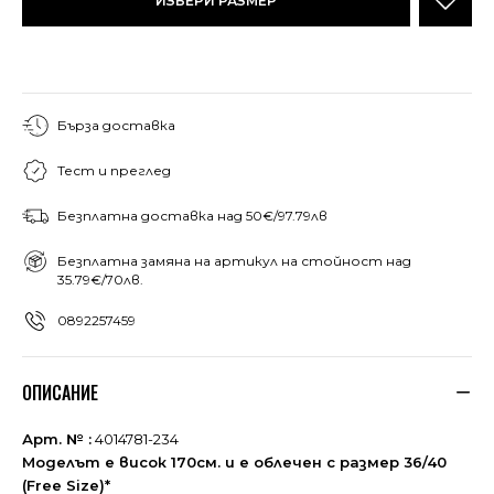
ИЗБЕРИ РАЗМЕР
Бърза доставка
Тест и преглед
Безплатна доставка над 50€/97.79лв
Безплатна замяна на артикул на стойност над
35.79€/70лв.
0892257459
ОПИСАНИЕ
Арт. № :
4014781-234
Моделът е висок 170см. и е облечен с размер 36/40
(Free Size)*