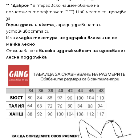
** "Дакрон''
е търговско наименование на
полиетилентерефталат (PET). Най-често се използва
за:
Горни дрехи и якета
, заради здравината и
устойчивостта си
Има
гладка текстура
,
не задържа влага
и
не се
мачка лесно
Отличава се с
висока издръжливост на износване
и
лесна поддръжка