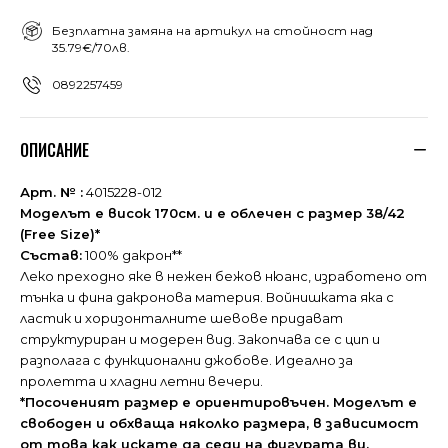
Безплатна замяна на артикул на стойност над
35.79€/70лв.
0892257459
ОПИСАНИЕ
Арт. № :
4015228-012
Моделът е висок 170см. и е облечен с размер 38/42
(Free Size)*
Състав:
100% дакрон**
Леко преходно яке в нежен бежов нюанс, изработено от
тънка и фина дакронова материя. Войнишката яка с
ластик и хоризонталните шевове придават
структуриран и модерен вид. Закопчава се с цип и
разполага с функционални джобове. Идеално за
пролетта и хладни летни вечери.
*Посоченият размер е ориентировъчен. Моделът е
свободен и обхваща няколко размера, в зависимост
от това как искате да седи на фигурата ви.