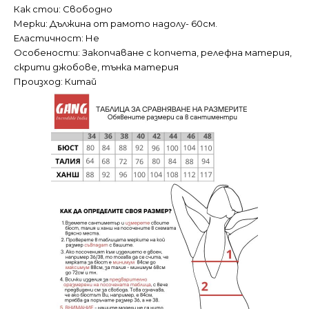
Как стои: Свободно
Мерки: Дължина от рамото надолу- 60см.
Еластичност: Не
Особености: Закопчаване с копчета, релефна материя,
скрити джобове, тънка материя
Произход: Китай