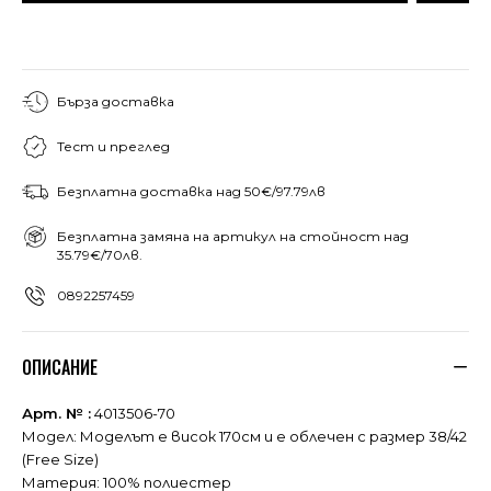
Бърза доставка
Тест и преглед
Безплатна доставка над 50€/97.79лв
Безплатна замяна на артикул на стойност над
35.79€/70лв.
0892257459
ОПИСАНИЕ
Арт. № :
4013506-70
Модел: Моделът е висок 170см и е облечен с размер 38/42
(Free Size)
Материя: 100% полиестер