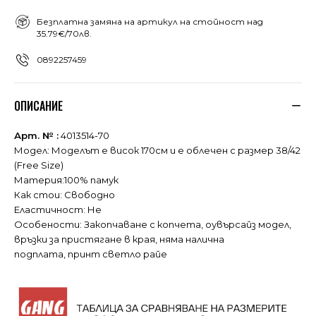
Безплатна замяна на артикул на стойност над
35.79€/70лв.
0892257459
ОПИСАНИЕ
Арт. № :
4013514-70
Модел: Моделът е висок 170см и е облечен с размер 38/42
(Free Size)
Материя:100% памук
Как стои: Свободно
Еластичност: Не
Особености: Закопчаване с копчета, оувърсайз модел,
връзки за пристягане в края, няма налична
подплата, принт светло райе