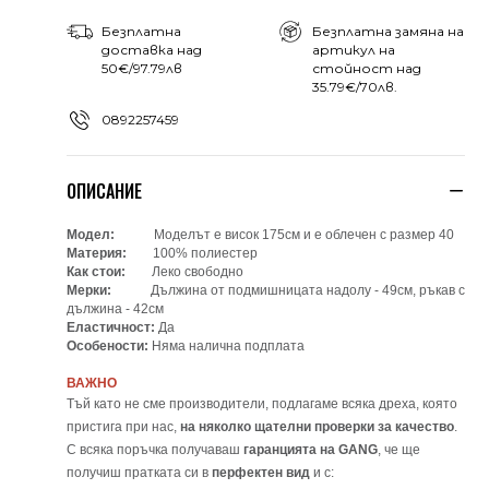
Безплатна
Безплатна замяна на
доставка над
артикул на
50€/97.79лв
стойност над
35.79€/70лв.
0892257459
ОПИСАНИЕ
Модел:
Моделът е висок 175см и е облечен с размер 40
Материя:
100% полиестер
Как стои:
Леко свободно
Мерки:
Дължина от подмишницата надолу - 49см, ръкав с
дължина - 42см
Еластичност:
Да
Особености:
Няма налична подплата
ВАЖНО
Тъй като не сме производители, подлагаме всяка дреха, която
пристига при нас,
на няколко щателни проверки за качество
.
С всяка поръчка получаваш
гаранцията на GANG
, че ще
получиш пратката си в
перфектен вид
и с: