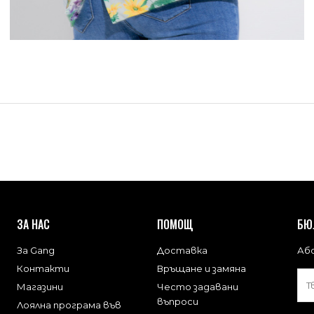
ЗА НАС
ПОМОЩ
БЮ
За Gang
Доставка
Або
Контакти
Връщане и замяна
Магазини
Често задавани
въпроси
Лоялна програма във