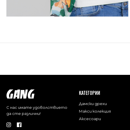
КАТЕГОРИИ
Дамски дрехи
С нас имате удоволствието
Макси колекция
да сте различни!
Аксесоари