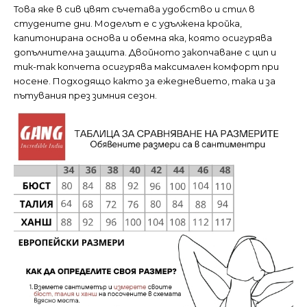
Това яке в сив цвят съчетава удобство и стил в
студените дни. Моделът е с удължена кройка,
капитонирана основа и обемна яка, която осигурява
допълнителна защита. Двойното закопчаване с цип и
тик-так копчета осигурява максимален комфорт при
носене. Подходящо както за ежедневието, така и за
пътувания през зимния сезон.