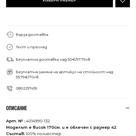
ИЗБЕРИ РАЗМЕР
Бърза доставка
Тест и преглед
Безплатна доставка над 50€/97.79лв
Безплатна замяна на артикул на стойност над
35.79€/70лв.
0892257459
ОПИСАНИЕ
Арт. № :
4014990-132
Моделът е висок 170см. и е облечен с размер 42
Състав:
100% полиестер