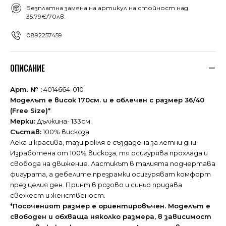
Безплатна замяна на артикул на стойност над
35.79€/70лв.
0892257459
ОПИСАНИЕ
Арт. № :
4014664-010
Моделът е висок 170см. и е облечен с размер 36/40
(Free Size)*
Мерки:
Дължина- 133см.
Състав:
100% вискоза
Лека и красива, тази рокля е създадена за летни дни.
Изработена от 100% вискоза, тя осигурява прохлада и
свобода на движение. Ластикът в талията подчертава
фигурата, а дебелите презрамки осигуряват комфорт
през целия ден. Принт в розово и синьо придава
свежест и женственост.
*Посоченият размер е ориентировъчен. Моделът е
свободен и обхваща няколко размера, в зависимост