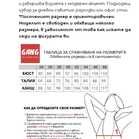
и завършва визията с модерен акцент. Подходящ
избор за дневни събития, разходки или офис стил.
*Посоченият размер е ориентировъчен.
Моделът е свободен и обхваща няколко
размера, в зависимост от това как искате да
седи на фигурата ви.