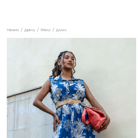
Начало
Дрехи
Рокли
Дълги