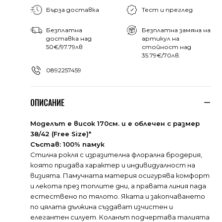
Бърза доставка
Тест и преглед
Безплатна
Безплатна замяна на
доставка над
артикул на
50€/97.79лв
стойност над
35.79€/70лв.
0892257459
ОПИСАНИЕ
Моделът е висок 170см. и е облечен с размер
38/42 (Free Size)*
Състав:
100% памук
Стилна рокля с изразителна флорална бродерия,
която придава характер и индивидуалност на
визията. Памучната материя осигурява комфорт
и лекота през топлите дни, а правата линия пада
естествено по тялото. Яката и закопчаването
по цялата дължина създават изчистен и
елегантен силует. Коланът подчертава талията