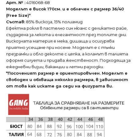
Арт. № :
4016068-68
Моделът е висок 170см. и е облечен с размер 36/40
(Free Size)*
Състав:
85% вискоза, 15% полиамид
Ефектна рокля в пастелно син нюанс с деликатно райе,
създадена за лекота и елегантност през топлите дни.
Вискозната материя е мека, дишаща и осигурява
приятно усещане при носене. Моделът е с тънки
презрамки и обло деколте с цепка, а коланът в талията
оформя силуета и придава женственост. Подходяща за
ежедневни визии, ваканции и летни разходки.
*Посоченият размер е ориентировъчен. Моделът е
свободен и обхваща няколко размера, в зависимост
от това как искате да седи на фигурата ви.