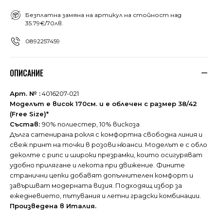
Безплатна замяна на артикул на стойност над
35.79€/70лв.
0892257459
ОПИСАНИЕ
Арт. № :
4016207-021
Моделът е висок 170см. и е облечен с размер 38/42
(Free Size)*
Състав:
90% полиестер, 10% вискоза
Дълга сатенирана рокля с комфортна свободна линия и
свеж принт на точки в розови нюанси. Моделът е с обло
деколте с рипс и широки презрамки, които осигуряват
удобно прилягане и лекота при движение. Фините
странични цепки добавят допълнителен комфорт и
завършват модерната визия. Подходящ избор за
ежедневието, пътувания и летни градски комбинации.
Произведена в Италия.