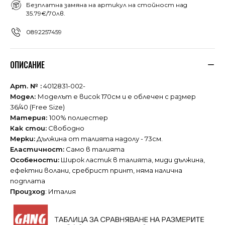
Безплатна замяна на артикул на стойност над
35.79€/70лв.
0892257459
ОПИСАНИЕ
Арт. № :
4012831-002-
Модел:
Моделът е висок 170см и е облечен с размер
36/40 (Free Size)
Материя:
100% полиестер
Как стои:
Свободно
Мерки:
Дължина от талията надолу - 73см.
Еластичност:
Само в талията
Особености:
Широк ластик в талията, миди дължина,
ефектни волани, сребрист принт, няма налична
подплата
Произход
: Италия