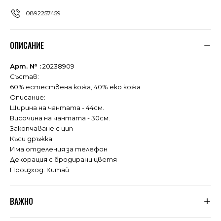
0892257459
ОПИСАНИЕ
Арт. № :
20238909
Състав:
60% естествена кожа, 40% еко кожа
Описание:
Ширина на чантата - 44см.
Височина на чантата - 30см.
Закопчаване с цип
Къси дръжка
Има отделения за телефон
Декорация с бродирани цветя
Произход: Китай
ВАЖНО