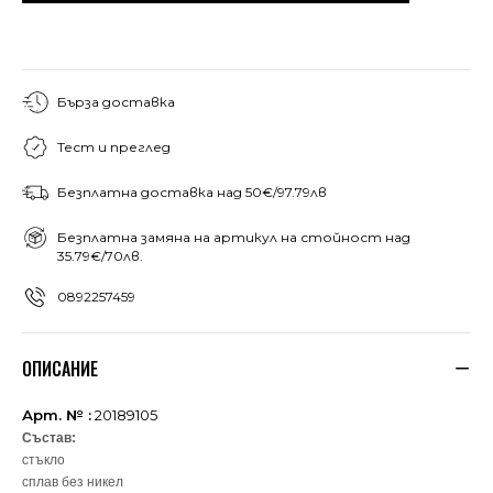
Бърза доставка
Тест и преглед
Безплатна доставка над 50€/97.79лв
Безплатна замяна на артикул на стойност над
35.79€/70лв.
0892257459
ОПИСАНИЕ
Арт. № :
20189105
Състав:
стъкло
сплав без никел