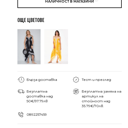
НАЛИЧНОСТ В МАГАЗИНИ
ОЩЕ ЦВЕТОВЕ
Бърза доставка
Тест и преглед
Безплатна
Безплатна замяна на
доставка над
артикул на
50€/97.79лв
стойност над
35.79€/70лв.
0892257459