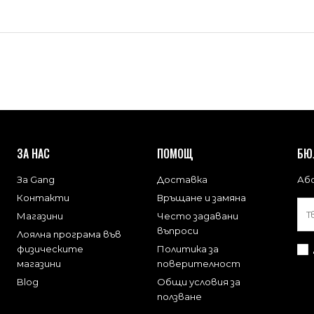
ЗА НАС
ПОМОЩ
БЮ
За Gang
Доставка
Або
Контакти
Връщане и замяна
Магазини
Често задавани
въпроси
Лоялна програма във
физическите
Политика за
магазини
поверителност
Blog
Общи условия за
ползване