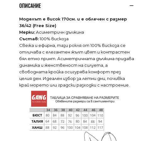
ОПИСАНИЕ
Моделът е висок 170см. и е облечен с размер
36/42 (Free Size)
Мерки:
Асиметричн дължина
Състав:
100% вискоза
Свежа и ефирна, тази рокля от 100% вискоза се
отличава с елегантен жълт цвят и контрастен
бял етно принт. Асиметричната дължина придава
динамика и женственост на силуета, а
свободната кройка осигурява комфорт през
целия ден. Идеален избор за летни дни, почивка
край морето или градски разходки с настроение.