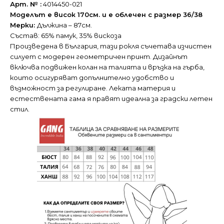
Арт. № :
4014450-021
Моделът е висок 170см. и е облечен с размер 36/38
Мерки:
Дължина – 87см.
Състав: 65% памук, 35% вискоза
Произведена в България, тази рокля съчетава изчистен
силует с модерен геометричен принт. Дизайнът
включва подвижен колан на талията и връзка на гърба,
които осигуряват допълнително удобство и
възможност за регулиране. Леката материя и
естествената гама я правят идеална за градски летен
стил.